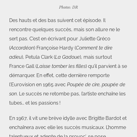
Photos: DR
Des hauts et des bas suivent cet épisode. Il
rencontre quelques succès, mais son allure ne le
sert pas. C’est en écrivant pour Juliette Gréco
(
Accordéon
) Françoise Hardy (
Comment te dire
adieu
), Petula Clark (
La Gadoue
), mais surtout
France Gall (
Laisse tomber les filles
) qu’il parvient à se
démarquer. En effet, cette dernière remporte
l’Eurovision en 1965 avec
Poupée de cire, poupée de
son
. Le succès ne retombe pas, l’artiste enchaîne les
tubes… et les passions !
En 1967, il vit une brève idylle avec Brigitte Bardot et
enchaînera avec elle les succès musicaux. L’homme
talentueux et adepte de la provoc’, se pose