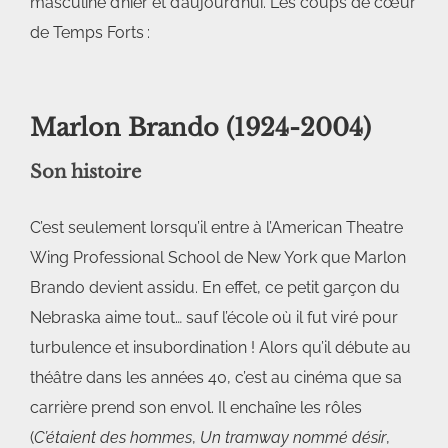
masculine d’hier et d’aujourd’hui. Les coups de cœur
de Temps Forts :
Marlon Brando
(1924-2004)
Son histoire
C’est seulement lorsqu’il entre à l’American Theatre
Wing Professional School de New York que Marlon
Brando devient assidu. En effet, ce petit garçon du
Nebraska aime tout… sauf l’école où il fut viré pour
turbulence et insubordination ! Alors qu’il débute au
théâtre dans les années 40, c’est au cinéma que sa
carrière prend son envol. Il enchaîne les rôles
(
C’étaient des hommes
,
Un tramway nommé désir
,