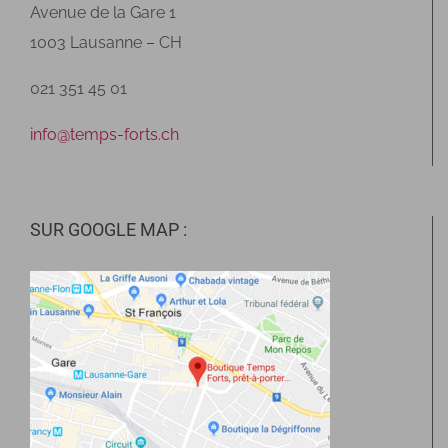
Avenue de la Gare 1
1003 Lausanne – CH
021 351 45 01
info@temps-forts.ch
SUR GOOGLE MAP :