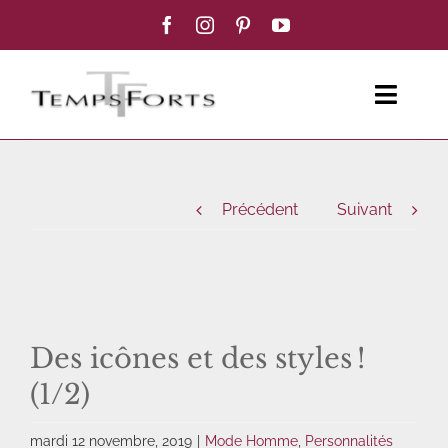
Passer
au
contenu
Toggl
Navig
ACCUEIL
Précédent
Suivant
FEMME
HOMME
BOUTIQUE
Des icônes et des styles !
(1/2)
BLOG MODE
mardi 12 novembre, 2019
|
Mode Homme
,
Personnalités
CONTACT