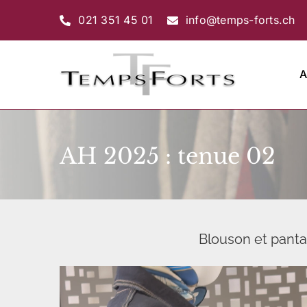
Passer
021 351 45 01
info@temps-forts.ch
au
contenu
A
AH 2025 : tenue 02
Blouson et pant