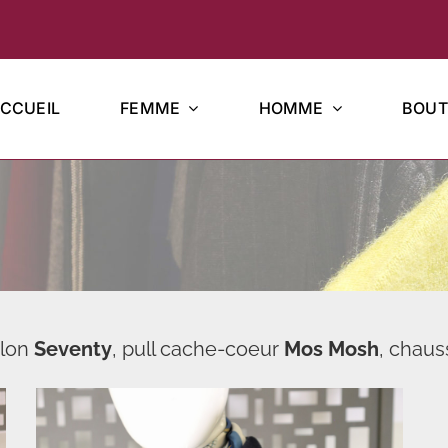
CCUEIL
FEMME
HOMME
BOUT
alon
Seventy
, pull cache-coeur
Mos Mosh
, chau