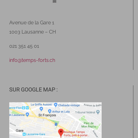
Avenue de la Gare 1
1003 Lausanne – CH
021 351 45 01
info@temps-forts.ch
SUR GOOGLE MAP :