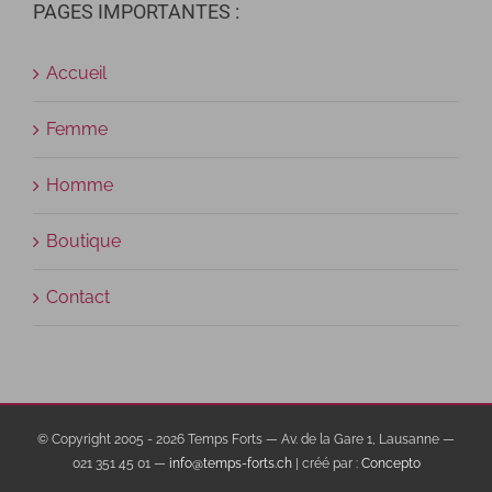
PAGES IMPORTANTES :
Accueil
Femme
Homme
Boutique
Contact
© Copyright 2005 -
2026 Temps Forts — Av. de la Gare 1, Lausanne —
021 351 45 01 —
info@temps-forts.ch
| créé par :
Concepto