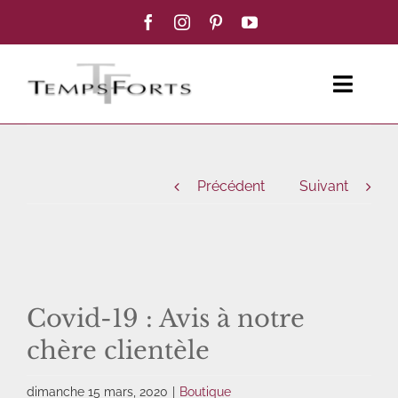
Passer
au
contenu
Toggl
Navig
ACCUEIL
Précédent
Suivant
FEMME
HOMME
BOUTIQUE
Covid-19 : Avis à notre
chère clientèle
BLOG MODE
dimanche 15 mars, 2020
|
Boutique
CONTACT