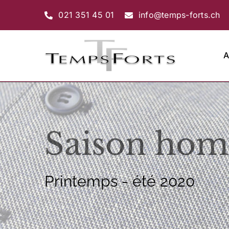
Passer
021 351 45 01
info@temps-forts.ch
au
contenu
A
Saison ho
Printemps - été 2020