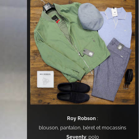
Roy Robson
:
blouson, pantalon, béret et mocassins
Seventy
: polo