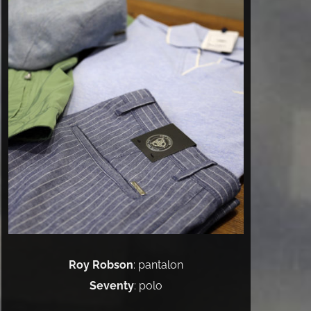
Roy Robson
: pantalon
Seventy
: polo