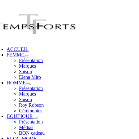
Passer
au
contenu
oggle
avigation
ACCUEIL
FEMME
Présentation
Marques
Saison
Elena Miro
HOMME
Présentation
Marques
Saison
Roy Robson
Cérémonies
BOUTIQUE
Présentation
Médias
BON cadeau
BLOG MODE